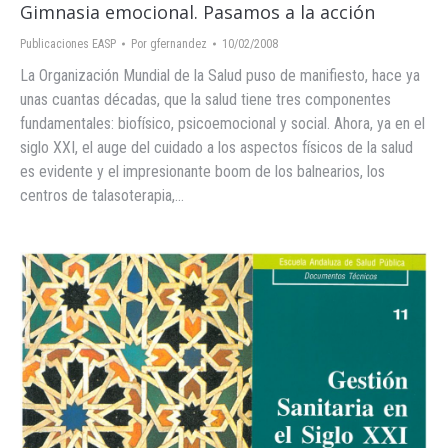
Gimnasia emocional. Pasamos a la acción
Publicaciones EASP
Por
gfernandez
10/02/2008
La Organización Mundial de la Salud puso de manifiesto, hace ya
unas cuantas décadas, que la salud tiene tres componentes
fundamentales: biofísico, psicoemocional y social. Ahora, ya en el
siglo XXI, el auge del cuidado a los aspectos físicos de la salud
es evidente y el impresionante boom de los balnearios, los
centros de talasoterapia,…