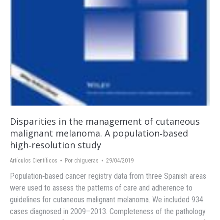
Disparities in the management of cutaneous
malignant melanoma. A population‐based
high‐resolution study
Artículos Científicos
Por
chigueras
29/04/2019
Population‐based cancer registry data from three Spanish areas
were used to assess the patterns of care and adherence to
guidelines for cutaneous malignant melanoma. We included 934
cases diagnosed in 2009–2013. Completeness of the pathology