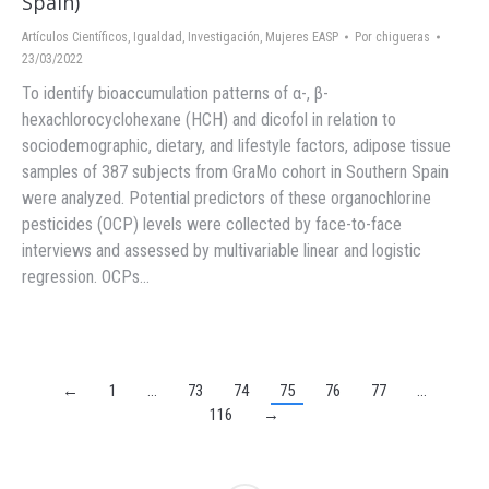
Spain)
Artículos Científicos
,
Igualdad
,
Investigación
,
Mujeres EASP
Por
chigueras
23/03/2022
To identify bioaccumulation patterns of α-, β-
hexachlorocyclohexane (HCH) and dicofol in relation to
sociodemographic, dietary, and lifestyle factors, adipose tissue
samples of 387 subjects from GraMo cohort in Southern Spain
were analyzed. Potential predictors of these organochlorine
pesticides (OCP) levels were collected by face-to-face
interviews and assessed by multivariable linear and logistic
regression. OCPs…
←
1
…
73
74
75
76
77
…
116
→