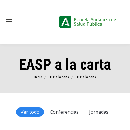
EASP a la carta
Estás aquí:
Inicio
EASP a la carta
EASP a la carta
Ver todo
Conferencias
Jornadas