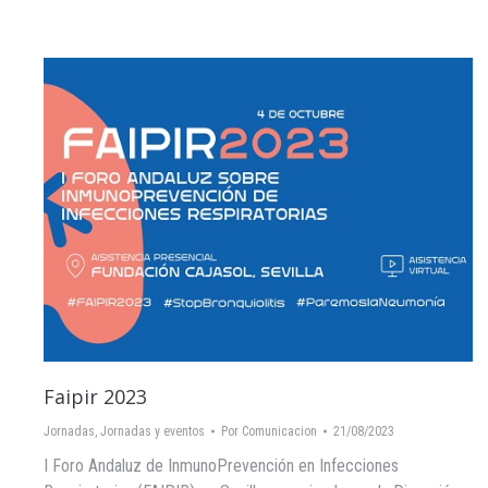
Faipir 2023
Jornadas
,
Jornadas y eventos
Por
Comunicacion
21/08/2023
I Foro Andaluz de InmunoPrevención en Infecciones