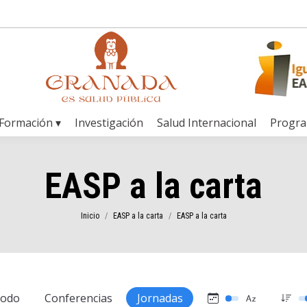
Formación ▾
Investigación
Salud Internacional
Progr
EASP a la carta
Estás aquí:
Inicio
EASP a la carta
EASP a la carta
todo
Conferencias
Jornadas