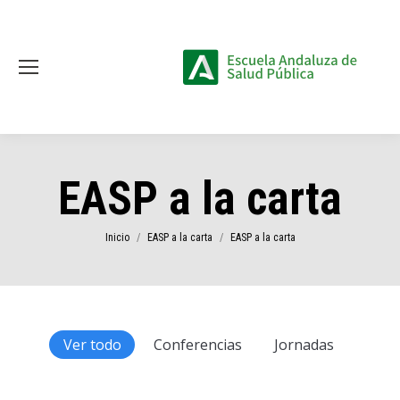
EASP a la carta
Estás aquí:
Inicio
EASP a la carta
EASP a la carta
Ver todo
Conferencias
Jornadas