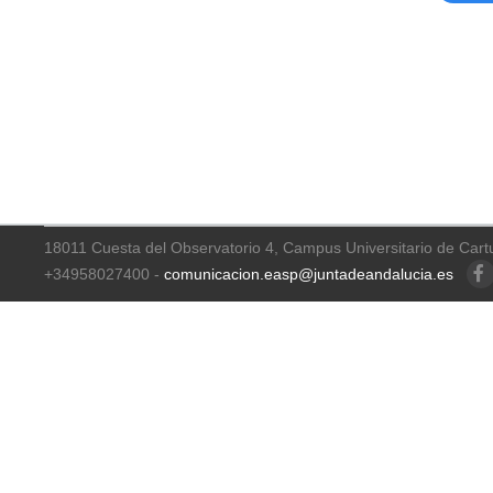
18011 Cuesta del Observatorio 4, Campus Universitario de Cart
+34958027400 -
comunicacion.easp@juntadeandalucia.es
Faceb