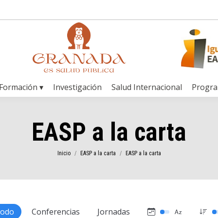
Formación ▾
Investigación
Salud Internacional
Progr
EASP a la carta
Estás aquí:
Inicio
EASP a la carta
EASP a la carta
todo
Conferencias
Jornadas