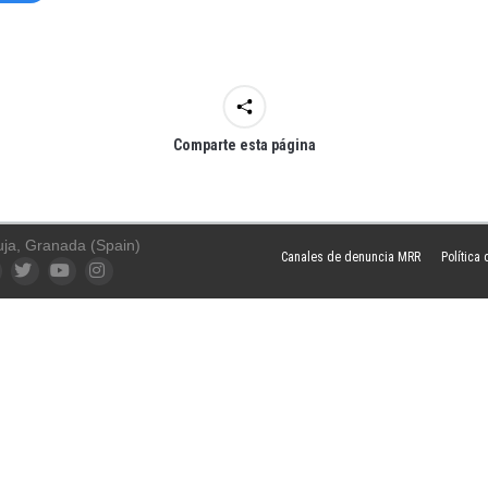
Comparte esta página
uja, Granada (Spain)
Canales de denuncia MRR
Política
ook
Twitter
YouTube
Instagram