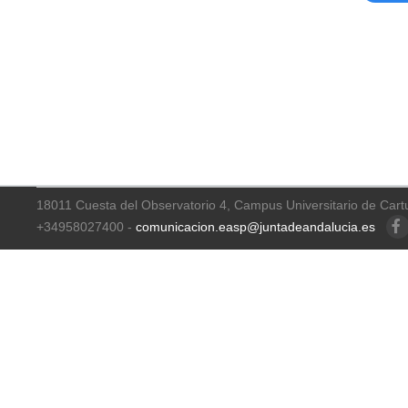
18011 Cuesta del Observatorio 4, Campus Universitario de Cart
+34958027400 -
comunicacion.easp@juntadeandalucia.es
Faceb