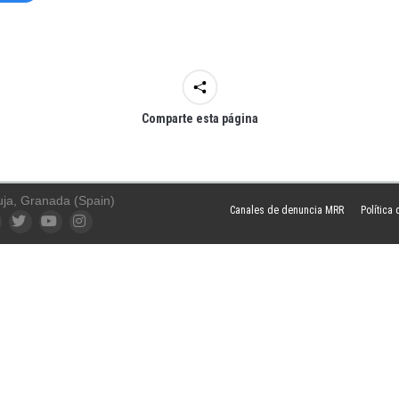
Comparte esta página
uja, Granada (Spain)
Canales de denuncia MRR
Política
ook
Twitter
YouTube
Instagram