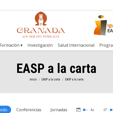
Formación ▾
Investigación
Salud Internacional
Progr
EASP a la carta
Estás aquí:
Inicio
EASP a la carta
EASP a la carta
todo
Conferencias
Jornadas