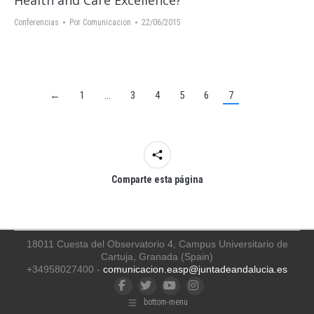
Health and Care Excellence?
Conferencias
Por
Comunicacion
22/06/2015
←
1
…
3
4
5
6
7
Comparte esta página
18011 Cuesta del Observatorio 4, Campus Universitario de
Cartuja, Granada (Spain)
+34958027400 -
comunicacion.easp@juntadeandalucia.es
Facebook
Twitter
YouTube
Instagram
bottom-menu