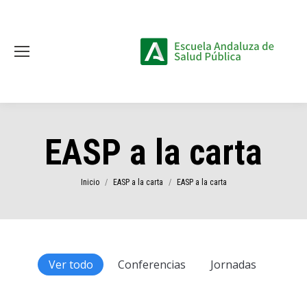
EASP a la carta
Estás aquí:
Inicio
EASP a la carta
EASP a la carta
Ver todo
Conferencias
Jornadas