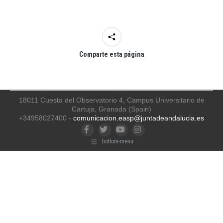
Comparte esta página
18011 Cuesta del Observatorio 4, Campus Universitario de
Cartuja, Granada (Spain)
+34958027400 -
comunicacion.easp@juntadeandalucia.es
Facebook
Twitter
YouTube
Instagram
bottom-menu