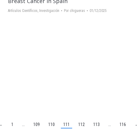
Breast Cancer in Spain
Artículos Científicos
,
Investigación
Por
chigueras
01/12/2025
←
1
…
109
110
111
112
113
…
116