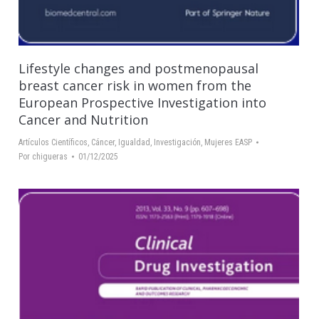
Lifestyle changes and postmenopausal
breast cancer risk in women from the
European Prospective Investigation into
Cancer and Nutrition
Artículos Científicos
,
Cáncer
,
Igualdad
,
Investigación
,
Mujeres EASP
Por
chigueras
01/12/2025