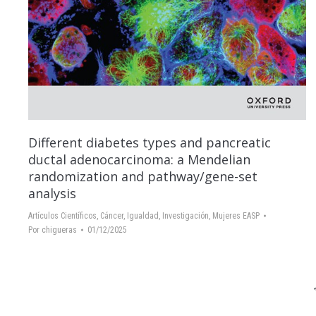
Different diabetes types and pancreatic
ductal adenocarcinoma: a Mendelian
randomization and pathway/gene-set
analysis
Artículos Científicos
,
Cáncer
,
Igualdad
,
Investigación
,
Mujeres EASP
Por
chigueras
01/12/2025