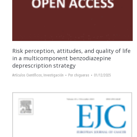
Risk perception, attitudes, and quality of life
in a multicomponent benzodiazepine
deprescription strategy
Artículos Científicos
,
Investigación
Por
chigueras
01/12/2025