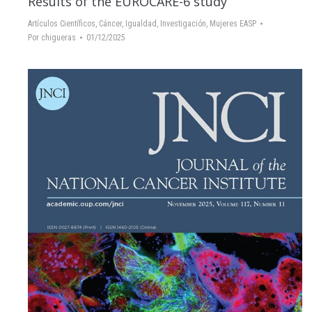
Results of the EUROCARE-6 study
Artículos Científicos
,
Cáncer
,
Igualdad
,
Investigación
,
Mujeres EASP
Por
chigueras
01/12/2025