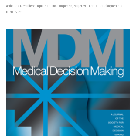
Artículos Científicos
,
Igualdad
,
Investigación
,
Mujeres EASP
Por
chigueras
03/05/2021