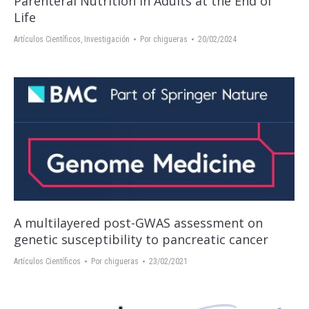
Parenteral Nutrition in Adults at the End of
Life
Artículos Científicos
,
Investigación
Por
chigueras
20/02/2024
A multilayered post-GWAS assessment on
genetic susceptibility to pancreatic cancer
Artículos Científicos
Por
chigueras
23/02/2021