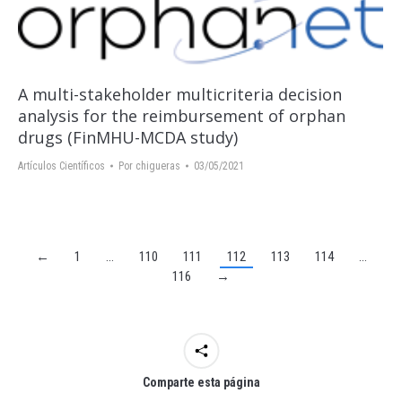
A multi-stakeholder multicriteria decision
analysis for the reimbursement of orphan
drugs (FinMHU-MCDA study)
Artículos Científicos
Por
chigueras
03/05/2021
←
1
…
110
111
112
113
114
…
116
→
Comparte esta página