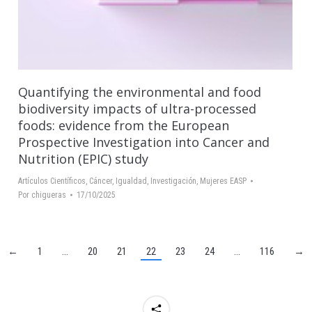
Quantifying the environmental and food
biodiversity impacts of ultra-processed
foods: evidence from the European
Prospective Investigation into Cancer and
Nutrition (EPIC) study
Artículos Científicos
,
Cáncer
,
Igualdad
,
Investigación
,
Mujeres EASP
Por
chigueras
17/10/2025
←
1
…
20
21
22
23
24
…
116
→