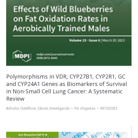
Polymorphisms in VDR, CYP27B1, CYP2R1, GC
and CYP24A1 Genes as Biomarkers of Survival
in Non-Small Cell Lung Cancer: A Systematic
Review
Artículos Científicos
,
Cáncer
,
Investigación
Por
chigueras
09/10/2023