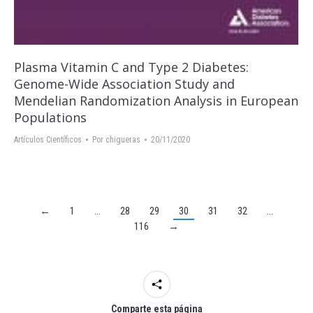
Plasma Vitamin C and Type 2 Diabetes:
Genome-Wide Association Study and
Mendelian Randomization Analysis in European
Populations
Artículos Científicos
Por
chigueras
20/11/2020
←
1
…
28
29
30
31
32
…
116
→
Comparte esta página