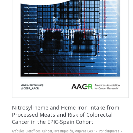
Nitrosyl-heme and Heme Iron Intake from
Processed Meats and Risk of Colorectal
Cancer in the EPIC-Spain Cohort
Artículos Científicos
,
Cáncer
,
Investigación
,
Mujeres EASP
Por
chigueras