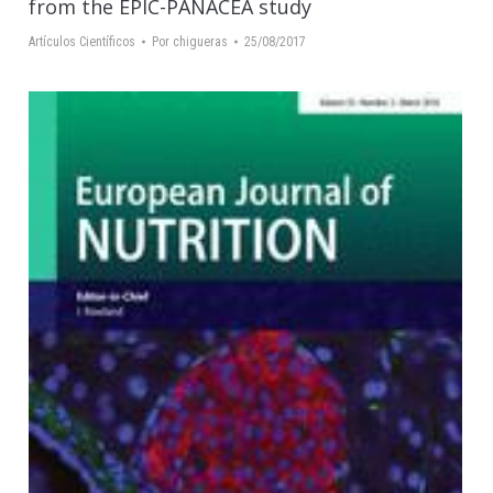
from the EPIC-PANACEA study
Artículos Científicos
Por
chigueras
25/08/2017