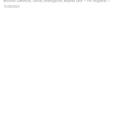
Artículos Científicos
,
Cáncer
,
Investigación
,
Mujeres EASP
Por
chigueras
15/04/2024