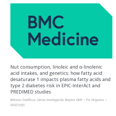
Nut consumption, linoleic and α-linolenic
acid intakes, and genetics: how fatty acid
desaturase 1 impacts plasma fatty acids and
type 2 diabetes risk in EPIC-InterAct and
PREDIMED studies
Artículos Científicos
,
Cáncer
,
Investigación
,
Mujeres EASP
Por
chigueras
04/07/2025