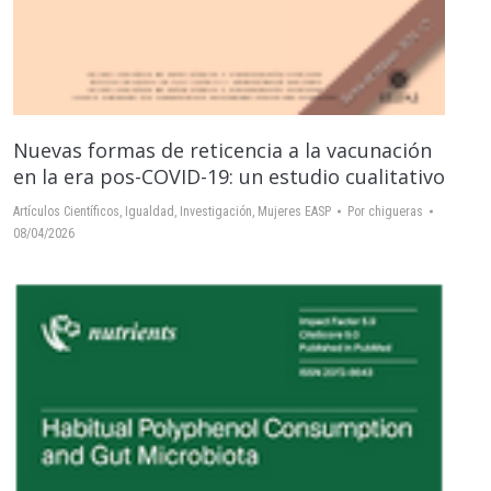
Nuevas formas de reticencia a la vacunación
en la era pos-COVID-19: un estudio cualitativo
Artículos Científicos
,
Igualdad
,
Investigación
,
Mujeres EASP
Por
chigueras
08/04/2026