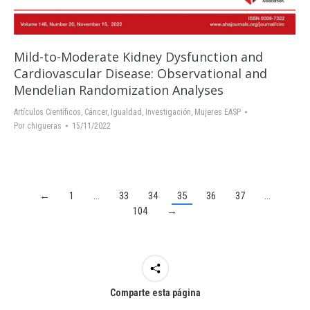
Mild-to-Moderate Kidney Dysfunction and
Cardiovascular Disease: Observational and
Mendelian Randomization Analyses
Artículos Científicos
,
Cáncer
,
Igualdad
,
Investigación
,
Mujeres EASP
Por
chigueras
15/11/2022
←
1
…
33
34
35
36
37
…
104
→
Comparte esta página