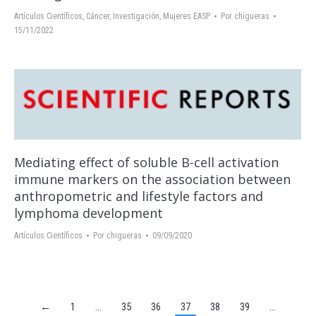
Artículos Científicos
,
Cáncer
,
Investigación
,
Mujeres EASP
Por
chigueras
15/11/2022
Mediating effect of soluble B-cell activation
immune markers on the association between
anthropometric and lifestyle factors and
lymphoma development
Artículos Científicos
Por
chigueras
09/09/2020
←
1
…
35
36
37
38
39
…