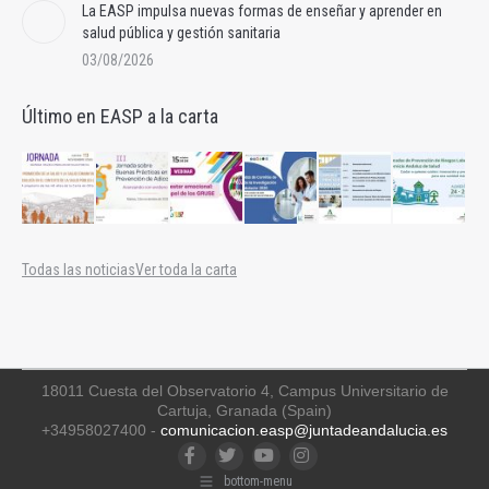
La EASP impulsa nuevas formas de enseñar y aprender en
salud pública y gestión sanitaria
03/08/2026
Último en EASP a la carta
Todas las noticias
Ver toda la carta
18011 Cuesta del Observatorio 4, Campus Universitario de
Cartuja, Granada (Spain)
+34958027400 -
comunicacion.easp@juntadeandalucia.es
Facebook
Twitter
YouTube
Instagram
bottom-menu