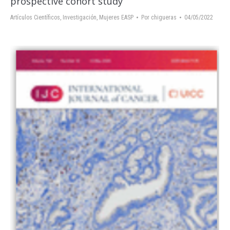
prospective cohort study
Artículos Científicos
,
Investigación
,
Mujeres EASP
Por
chigueras
04/05/2022