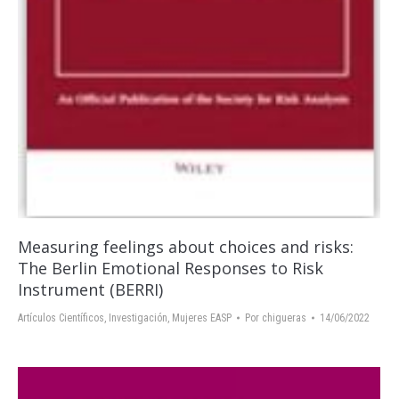
Measuring feelings about choices and risks:
The Berlin Emotional Responses to Risk
Instrument (BERRI)
Artículos Científicos
,
Investigación
,
Mujeres EASP
Por
chigueras
14/06/2022