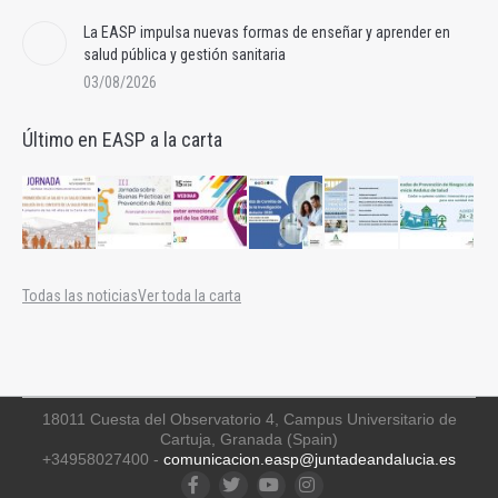
La EASP impulsa nuevas formas de enseñar y aprender en
salud pública y gestión sanitaria
03/08/2026
Último en EASP a la carta
Todas las noticias
Ver toda la carta
18011 Cuesta del Observatorio 4, Campus Universitario de
Cartuja, Granada (Spain)
+34958027400 -
comunicacion.easp@juntadeandalucia.es
Facebook
Twitter
YouTube
Instagram