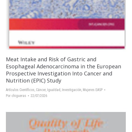
Meat Intake and Risk of Gastric and
Esophageal Adenocarcinoma in the European
Prospective Investigation Into Cancer and
Nutrition (EPIC) Study
Artículos Científicos
,
Cáncer
,
Igualdad
,
Investigación
,
Mujeres EASP
Por
chigueras
22/07/2026