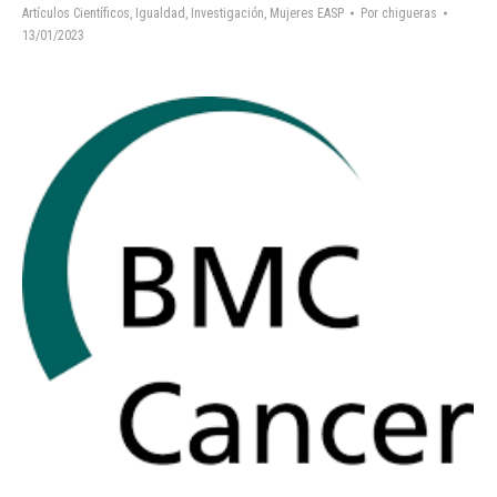
Artículos Científicos
,
Igualdad
,
Investigación
,
Mujeres EASP
Por
chigueras
13/01/2023