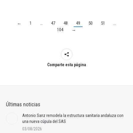
←
1
…
47
48
49
50
51
…
104
→
Comparte esta página
Últimas noticias
Antonio Sanz remodela la estructura sanitaria andaluza con
una nueva cúpula del SAS
03/08/2026