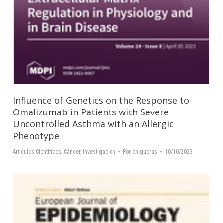
Influence of Genetics on the Response to
Omalizumab in Patients with Severe
Uncontrolled Asthma with an Allergic
Phenotype
Artículos Científicos
,
Cáncer
,
Investigación
Por
chigueras
10/10/2023