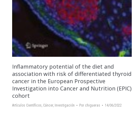
Inflammatory potential of the diet and
association with risk of differentiated thyroid
cancer in the European Prospective
Investigation into Cancer and Nutrition (EPIC)
cohort
Artículos Científicos
,
Cáncer
,
Investigación
Por
chigueras
14/06/2022