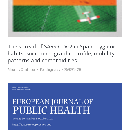
The spread of SARS-CoV-2 in Spain: hygiene
habits, sociodemographic profile, mobility
patterns and comorbidities
Artículos Científicos
Por
chigueras
25/09/2020