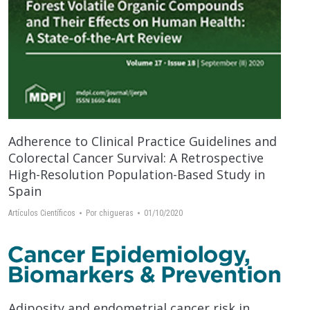
Adherence to Clinical Practice Guidelines and
Colorectal Cancer Survival: A Retrospective
High-Resolution Population-Based Study in
Spain
Artículos Científicos
Por
chigueras
01/10/2020
Adiposity and endometrial cancer risk in