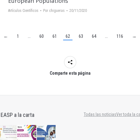
European Populations
Artículos Científicos
Por
chigueras
20/11/2020
←
1
…
60
61
62
63
64
…
116
→
Comparte esta página
 EASP a la carta
Todas las noticias
Ver toda la c