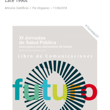
Late 1990s
Artículos Científicos
Por
chigueras
11/06/2018