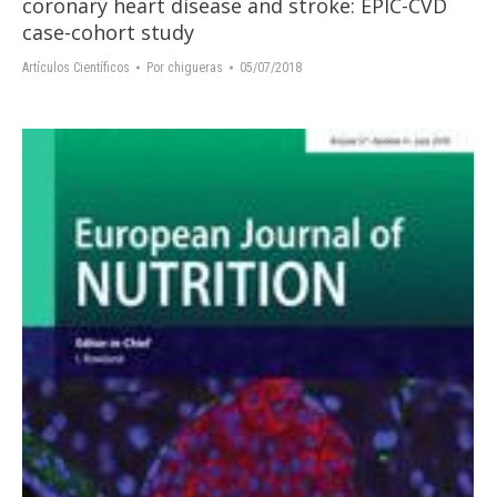
coronary heart disease and stroke: EPIC-CVD
case-cohort study
Artículos Científicos
Por
chigueras
05/07/2018