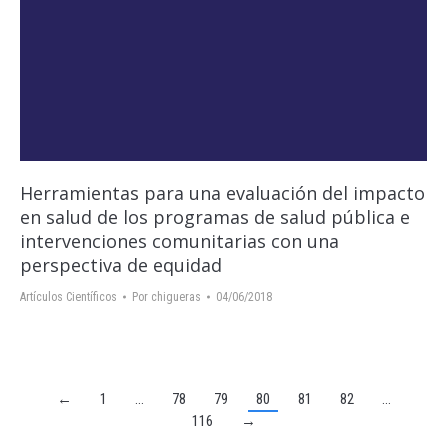
Herramientas para una evaluación del impacto
en salud de los programas de salud pública e
intervenciones comunitarias con una
perspectiva de equidad
Artículos Científicos
Por
chigueras
04/06/2018
←
1
…
78
79
80
81
82
…
116
→