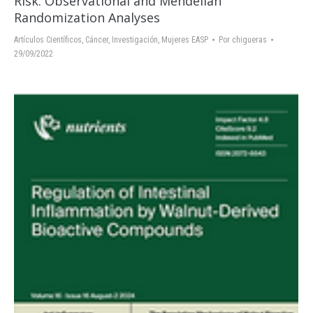
Risk: Observational and Mendelian
Randomization Analyses
Artículos Científicos
,
Cáncer
,
Investigación
,
Mujeres EASP
Por
chigueras
29/09/2022