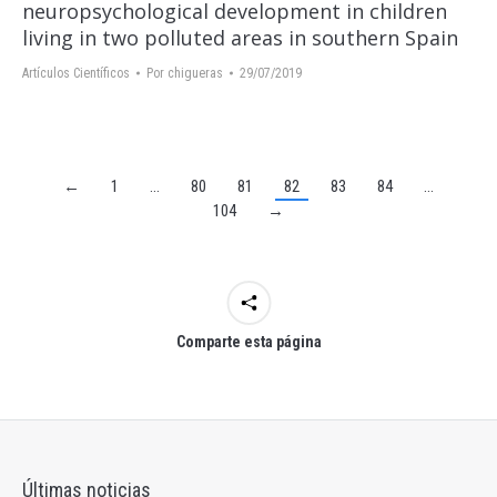
neuropsychological development in children
living in two polluted areas in southern Spain
Artículos Científicos
Por
chigueras
29/07/2019
←
1
…
80
81
82
83
84
…
104
→
Comparte esta página
Últimas noticias