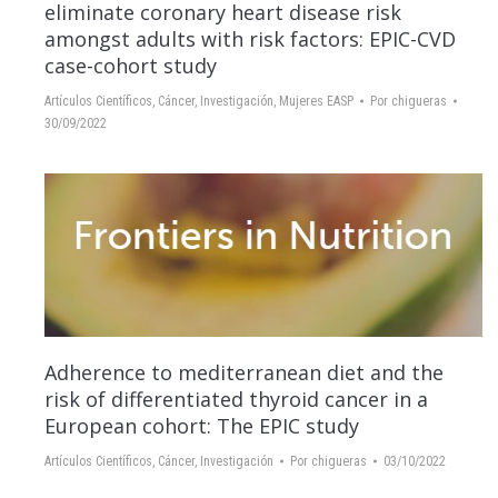
eliminate coronary heart disease risk
amongst adults with risk factors: EPIC-CVD
case-cohort study
Artículos Científicos
,
Cáncer
,
Investigación
,
Mujeres EASP
Por
chigueras
30/09/2022
Adherence to mediterranean diet and the
risk of differentiated thyroid cancer in a
European cohort: The EPIC study
Artículos Científicos
,
Cáncer
,
Investigación
Por
chigueras
03/10/2022