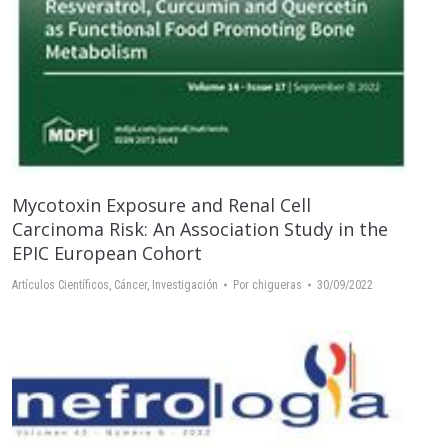
Mycotoxin Exposure and Renal Cell
Carcinoma Risk: An Association Study in the
EPIC European Cohort
Artículos Científicos
,
Cáncer
,
Investigación
Por
chigueras
30/09/2022