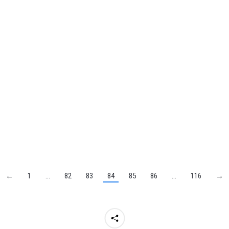
←
1
…
82
83
84
85
86
…
116
→