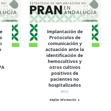
de
Implantación de
s
Protocolos de
o
comunicación y
o
actuación ante la
identificación de
hemocultivos y
PA
otros cultivos
positivos de
pacientes no
hospitalizados
MOOC
Ampliar Información