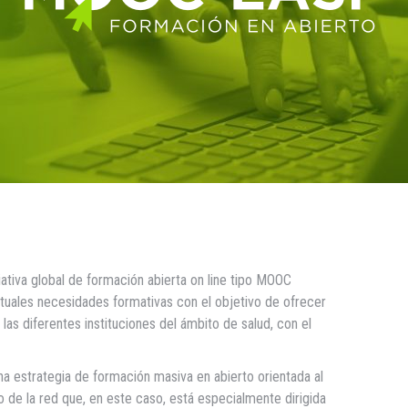
iativa global de formación abierta on line tipo MOOC
tuales necesidades formativas con el objetivo de ofrecer
las diferentes instituciones del ámbito de salud, con el
na estrategia de formación masiva en abierto orientada al
io de la red que, en este caso, está especialmente dirigida