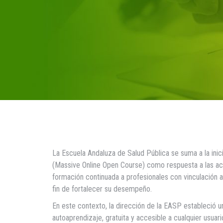
La Escuela Andaluza de Salud Pública se suma a la inic
(Massive Online Open Course) como respuesta a las ac
formación continuada a profesionales con vinculación a 
fin de fortalecer su desempeño.
En este contexto, la dirección de la EASP estableció u
autoaprendizaje, gratuita y accesible a cualquier usuar