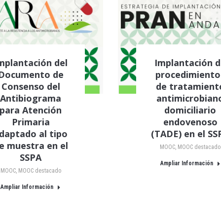
mplantación del
Implantación 
Documento de
procedimiento
Consenso del
de tratamient
Antibiograma
antimicrobian
para Atención
domiciliario
Primaria
endovenoso
daptado al tipo
(TADE) en el SS
e muestra en el
MOOC
,
MOOC destacado
SSPA
Ampliar Información
MOOC
,
MOOC destacado
Ampliar Información