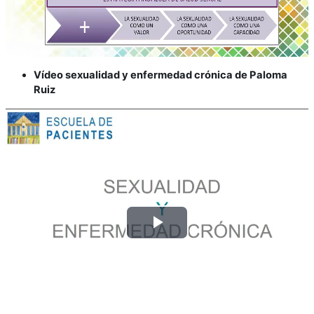
e
p
Vídeo sexualidad y enfermedad crónica de Paloma
r
Ruiz
o
d
u
c
R
i
e
r
p
V