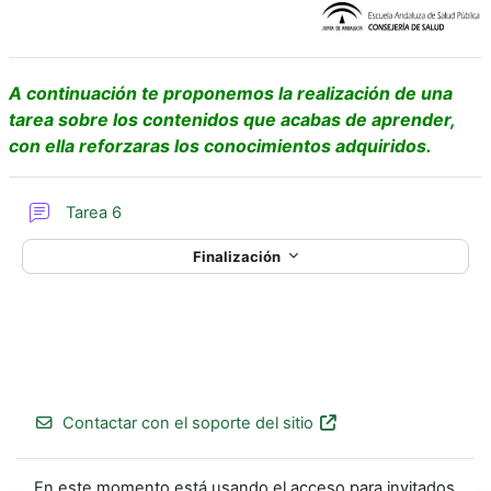
r
í
o
d
A continuación te proponemos la realización de una
tarea sobre los contenidos que acabas de aprender,
d
e
con ella reforzaras los conocimientos adquiridos.
u
o
Foro
Tarea 6
c
Finalización
i
r
V
í
Contactar con el soporte del sitio
d
En este momento está usando el acceso para invitados