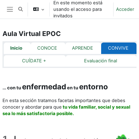
En este momento está
Salta al contenido principal
usando el acceso para
Acceder
Selector de búsqueda de entrada
Panel lateral
invitados
Aula Virtual EPOC
Perfilado de sección
Inicio
CONOCE
APRENDE
CONVIVE
CUÍDATE +
Evaluación final
enfermedad
entorno
... con tu
en tu
En esta sección tratamos facetas importantes que debes
conocer y abordar para que
tu vida familiar, social y sexual
sea lo más satisfactoria posible.