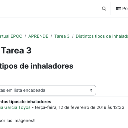
Por
Alternar a e
irtual EPOC
APRENDE
Tarea 3
Distintos tipos de inhalad
Tarea 3
 tipos de inhaladores
ação
intos tipos de inhaladores
e respostas: 0
ia Garcia Toyos
-
terça-feira, 12 de fevereiro de 2019 às 12:33
por las imágenes!!!