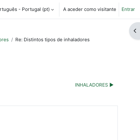
tuguês - Portugal ‎(pt)‎
A aceder como visitante
Entrar
ntrada da pesquisa
Ab
ores
Re: Distintos tipos de inhaladores
INHALADORES ▶︎