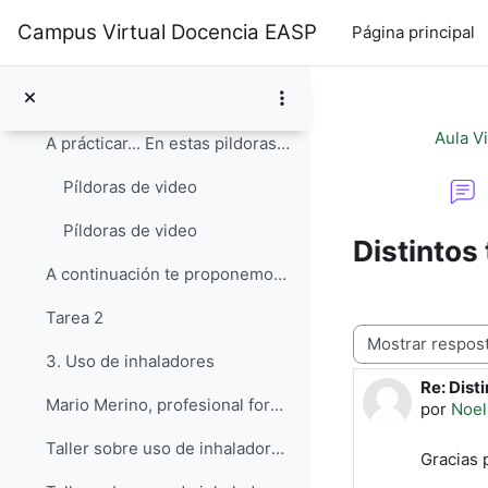
Ir para o conteúdo principal
HOJA DE AUTORREGISTRO
Campus Virtual Docencia EASP
Página principal
Llevar un registro de los ejercicios que realiza l...
Hoja de registro
Aula V
A prácticar... En estas pildoras de vídeo, profes...
Píldoras de video
Píldoras de video
Distintos
A continuación te proponemos la realización de una...
Tarea 2
Modo de visualiz
3. Uso de inhaladores
Re: Dist
Número d
Mario Merino, profesional formador del Aula de EPO...
por
Noel
Taller sobre uso de inhaladores (1/2)
Gracias 