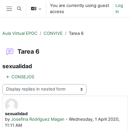
Skip to main content
You are currently using guest
Log
Toggle search input
access
in
Side panel
Aula Virtual EPOC
CONVIVE
Tarea 6
Tarea 6
sexualidad
← CONSEJOS
Display mode
sexualidad
Number of replies: 0
by
Josefina Rodríguez Magan
-
Wednesday, 1 April 2020,
11:11 AM