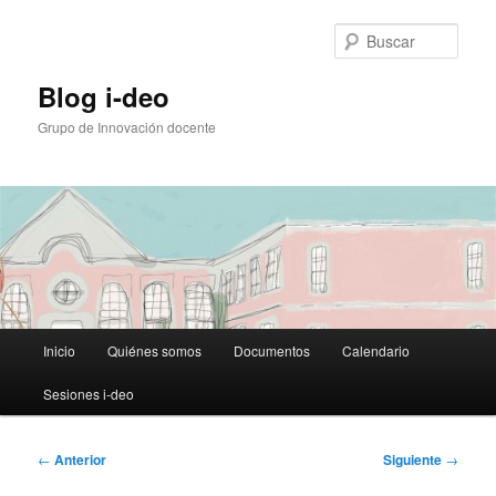
Ir
al
Busc
contenido
principal
Blog i-deo
Grupo de Innovación docente
Menú
Inicio
Quiénes somos
Documentos
Calendario
principal
Sesiones i-deo
Navegación
←
Anterior
Siguiente
→
de