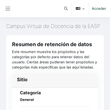
Salta al contenido principal
Acceder
Selector de búsqueda de e
Panel lateral
Campus Virtual de Docencia de la EASP
Resumen de retención de datos
Este resumen muestra los propósitos y las
categorías por defecto para retener datos del
usuario. Ciertas áreas pudieran tener propósitos y
categorías más específicas que las aquí listadas.
Sitio
Categoría
General