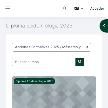
Salta al contenido principal
Acceder
Selector de búsqueda de e
Panel lateral
Diploma Epidemiología 2025
Ab
Categorías
Buscar cursos
Buscar cursos
28º Diploma Epidemiología - Inicio
Diploma Epidemiología 2025