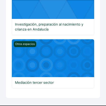
Investigación, preparación al nacimiento y
crianza en Andalucía
Mediación tercer sector
Otros espacios
Mediación tercer sector