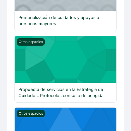
Personalización de cuidados y apoyos a
personas mayores
Propuesta de servicios en la Estrategia de Cuidados: Pr
Otros espacios
Propuesta de servicios en la Estrategia de
Cuidados: Protocolos consulta de acogida
Investigación, preparación al nacimiento y crianza en An
Otros espacios