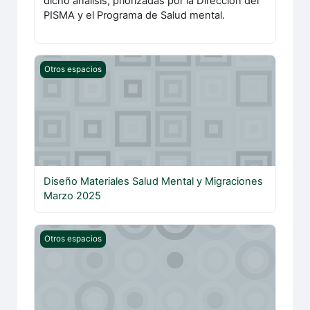
dicho análisis, priorizadas por la Dirección del
PISMA y el Programa de Salud mental.
Diseño Materiales Salud Mental y Migraciones Marzo 20
Otros espacios
Diseño Materiales Salud Mental y Migraciones
Marzo 2025
Personalización de cuidados y apoyos a personas mayo
Otros espacios