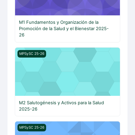
M1 Fundamentos y Organización de la
Promoción de la Salud y el Bienestar 2025-
26
M2 Salutogénesis y Activos para la Salud 2025-26
MPSySC 25-26
M2 Salutogénesis y Activos para la Salud
2025-26
M3 Determinantes Sociales de la Salud 2025-26
MPSySC 25-26