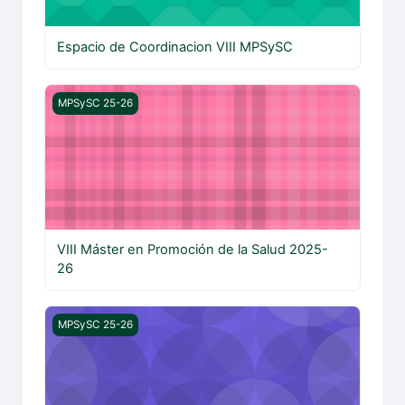
Espacio de Coordinacion VIII MPSySC
VIII Máster en Promoción de la Salud 2025-26
MPSySC 25-26
VIII Máster en Promoción de la Salud 2025-
26
M1 Fundamentos y Organización de la Promoción de la S
MPSySC 25-26