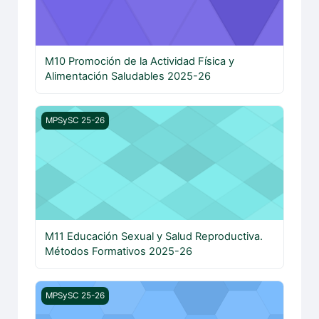
M10 Promoción de la Actividad Física y
Alimentación Saludables 2025-26
M11 Educación Sexual y Salud Reproductiva. Métodos F
MPSySC 25-26
M11 Educación Sexual y Salud Reproductiva.
Métodos Formativos 2025-26
M12 Métodos de Comunicación Pública, Científica y de 
MPSySC 25-26