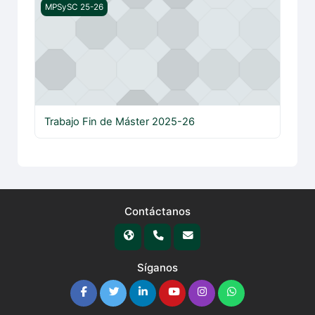
Trabajo Fin de Máster 2025-26
MPSySC 25-26
Trabajo Fin de Máster 2025-26
Contáctanos
Síganos