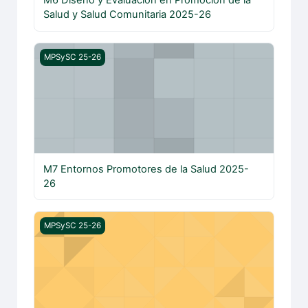
Salud y Salud Comunitaria 2025-26
M7 Entornos Promotores de la Salud 2025-26
MPSySC 25-26
M7 Entornos Promotores de la Salud 2025-
26
M8 Promoción de la Salud Mental y Emocional 2025-26
MPSySC 25-26