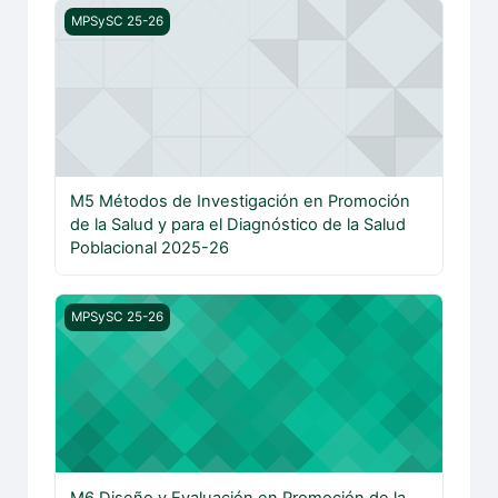
M5 Métodos de Investigación en Promoción de la Salud y
MPSySC 25-26
M5 Métodos de Investigación en Promoción
de la Salud y para el Diagnóstico de la Salud
Poblacional 2025-26
M6 Diseño y Evaluación en Promoción de la Salud y Sal
MPSySC 25-26
M6 Diseño y Evaluación en Promoción de la