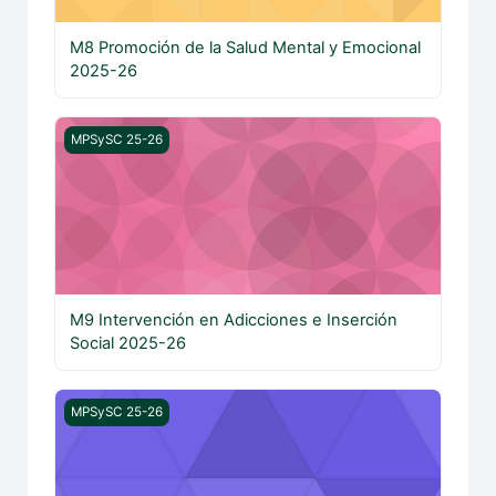
M8 Promoción de la Salud Mental y Emocional
2025-26
M9 Intervención en Adicciones e Inserción Social 2025-
MPSySC 25-26
M9 Intervención en Adicciones e Inserción
Social 2025-26
M10 Promoción de la Actividad Física y Alimentación Sa
MPSySC 25-26