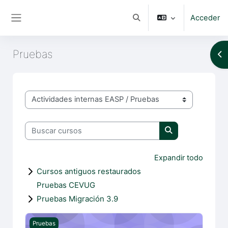
Salta al contenido principal
Acceder
Selector de búsqueda de e
Panel lateral
Pruebas
Ab
Categorías
Buscar cursos
Buscar cursos
Expandir todo
Cursos antiguos restaurados
Pruebas CEVUG
Pruebas Migración 3.9
Prueba finalizado aprobado suspenso
Pruebas