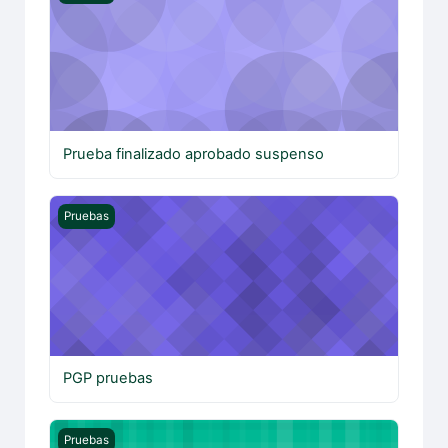
Prueba finalizado aprobado suspenso
PGP pruebas
Pruebas
PGP pruebas
Pruebas - Curso de ejemplo
Pruebas