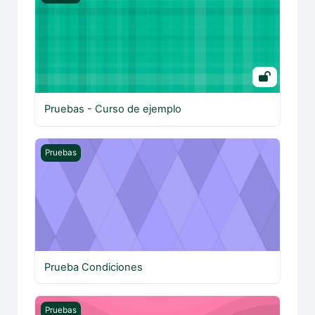
Pruebas - Curso de ejemplo
Prueba Condiciones
Pruebas
Prueba Condiciones
Pruebas Gamificación - Actividades de ejemplo
Pruebas