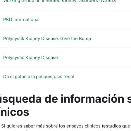
URL
Working Group on Inherited Kidney Disorders (WGIKD)
URL
PKD International
URL
Polycystik Kidney Disease. Give the Bump
URL
Polycystic Kidney Disease
URL
Da el golpe a la poliquistosis renal
squeda de información 
ínicos
Si quieres saber más sobre los ensayos clínicos (estudios que 