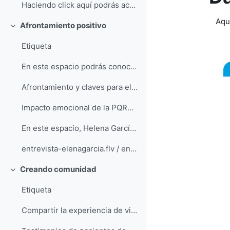
Haciendo click aquí podrás acceder a la web de Alc...
Aqu
Afrontamiento positivo
Colapsar
Etiqueta
En este espacio podrás conocer algunas claves que ...
Afrontamiento y claves para el bienestar emocional...
Impacto emocional de la PQRAD y claves de manejo e...
En este espacio, Helena García LLana, Doctora en P...
entrevista-elenagarcia.flv / entrevista-elen...
Creando comunidad
Colapsar
Etiqueta
Compartir la experiencia de vivir con PQRAD es imp...