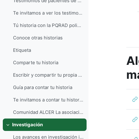
Testimonios de pacientes de PQRAD
Te invitamos a ver los testimonios de Priscila y S...
Tú historia con la PQRAD poliquistosis-pris...
Conoce otras historias
Etiqueta
Al
Comparte tu historia
ma
Escribir y compartir tu propia historia en relació...
Guía para contar tu historia
Te invitamos a contar tu historia.
Comunidad ALCER La asociación ALCER tiene diferen...
Investigación
Colapsar
Los avances en investigación interesan muchos a lo...