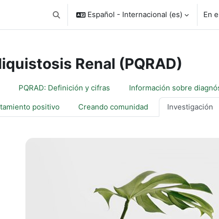
Español - Internacional ‎(es)‎
En e
Selector de búsqueda de entrada
liquistosis Renal (PQRAD)
filado de sección
PQRAD: Definición y cifras
tamiento positivo
Creando comunidad
Investigación