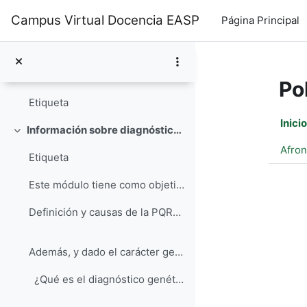
Salta al contenido principal
Campus Virtual Docencia EASP
Página Principal
La poliquistosis renal autosómica dominante (PQRAD...
CONOCE MÁS SOBRE PQRAD
Etiqueta
Po
Etiqueta
Per
Inicio
Información sobre diagnóstico y tratamiento
Colapsar
Afron
Etiqueta
Este módulo tiene como objetivo ofrecer informac...
Definición y causas de la PQRAD 1-720p.flv ...
Además, y dado el carácter genético de la PQRAD, t...
¿Qué es el diagnóstico genético preimplantatori...