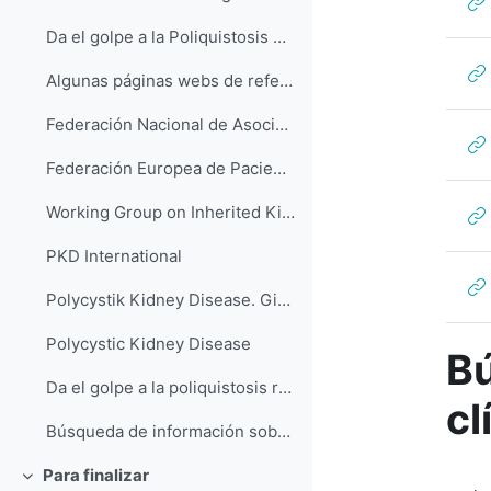
Da el golpe a la Poliquistosis Renal Aquí puedes ...
Algunas páginas webs de referencia en materia de i...
Federación Nacional de Asociaciones para la Lucha Contra las Enfermedades del Riñón (ALCER)
Federación Europea de Pacientes con Enfermedades Renales Hereditarias (FEDERG
Working Group on Inherited Kidney Disorders (WGIKD)
PKD International
Polycystik Kidney Disease. Give the Bump
Polycystic Kidney Disease
Bú
Da el golpe a la poliquistosis renal
cl
Búsqueda de información sobre ensayos clínicos Si...
Para finalizar
Colapsar