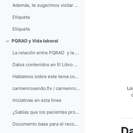
Además, te sugerimos visitar un curso de la Escola...
Etiqueta
Etiqueta
PQRAD y Vida laboral
Colapsar
La relación entre PQRAD y la vida laboral es un a...
Datos contenidos en El Libro Blanco de la PQRAD ...
Hablamos sobre este tema con una psicóloga de ALCE...
Lo
carmenrosendo.flv / carmenrosendo.mp4
Iniciativas en esta linea
¿Sabías que los pacientes proponen crear una ley q...
Documento base para el reconocimiento del grado de...
Da