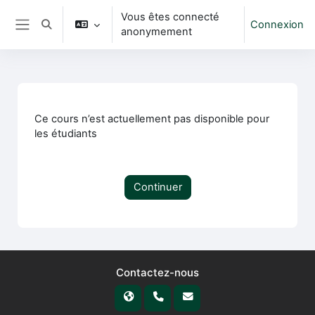
Passer au contenu principal
Vous êtes connecté
Connexion
Activer/désactiver la saisie de recherche
anonymement
Panneau latéral
Ce cours n’est actuellement pas disponible pour
les étudiants
Continuer
Contactez-nous