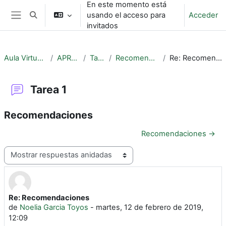
En este momento está
Salta al contenido principal
usando el acceso para
Acceder
Selector de búsqueda de entrada
Panel lateral
invitados
Aula Virtual EPOC
APRENDE
Tarea 1
Recomendaciones
Re: Recomendaciones
Tarea 1
Recomendaciones
Recomendaciones →
Mostrar modo
Re: Recomendaciones
Número de respuestas: 0
de
Noelia Garcia Toyos
-
martes, 12 de febrero de 2019,
12:09