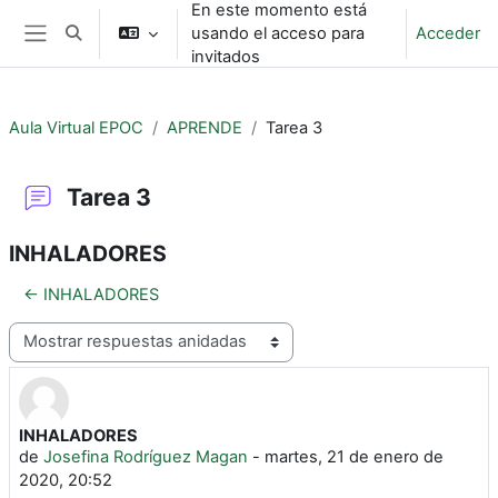
En este momento está
Salta al contenido principal
usando el acceso para
Acceder
Selector de búsqueda de entrada
Panel lateral
invitados
Aula Virtual EPOC
APRENDE
Tarea 3
Tarea 3
INHALADORES
← INHALADORES
Mostrar modo
INHALADORES
Número de respuestas: 0
de
Josefina Rodríguez Magan
-
martes, 21 de enero de
2020, 20:52