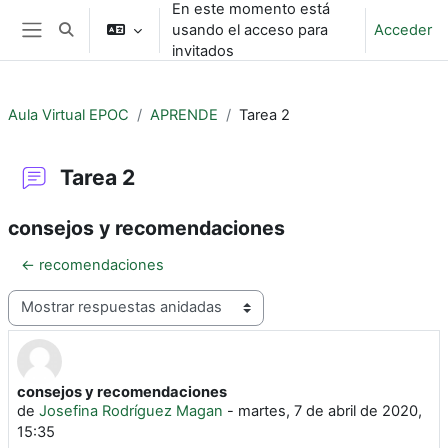
En este momento está
Salta al contenido principal
usando el acceso para
Acceder
Selector de búsqueda de entrada
Panel lateral
invitados
Aula Virtual EPOC
APRENDE
Tarea 2
Tarea 2
consejos y recomendaciones
← recomendaciones
Mostrar modo
consejos y recomendaciones
Número de respuestas: 0
de
Josefina Rodríguez Magan
-
martes, 7 de abril de 2020,
15:35