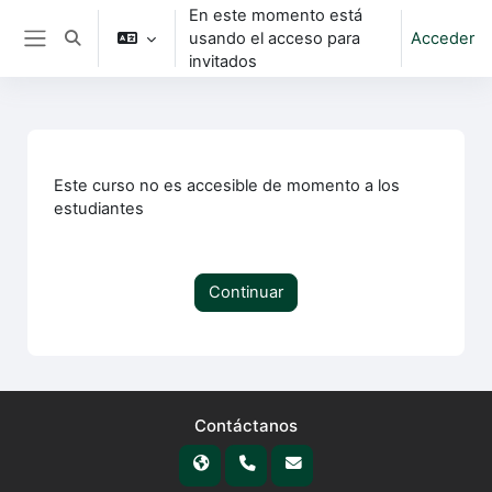
Salta al contenido principal
En este momento está
usando el acceso para
Acceder
Selector de búsqueda de entrada
Panel lateral
invitados
Este curso no es accesible de momento a los
estudiantes
Continuar
Contáctanos