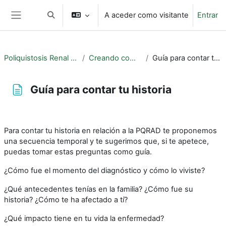
Ir para o conteúdo principal
A aceder como visitante
Entrar
Alternar a entrada da pesquisa
Painel lateral
Poliquistosis Renal (PQRAD)
Creando comunidad
Guía para contar tu historia
Guía para contar tu historia
Requisitos de conclusão
Para contar tu historia en relación a la PQRAD te proponemos
una secuencia temporal y te sugerimos que, si te apetece,
puedas tomar estas preguntas como guía.
¿Cómo fue el momento del diagnóstico y cómo lo viviste?
¿Qué antecedentes tenías en la familia? ¿Cómo fue su
historia? ¿Cómo te ha afectado a tí?
¿Qué impacto tiene en tu vida la enfermedad?