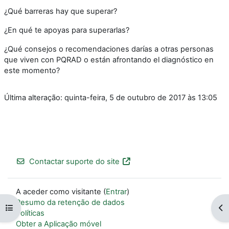
¿Qué barreras hay que superar?
¿En qué te apoyas para superarlas?
¿Qué consejos o recomendaciones darías a otras personas
que viven con PQRAD o están afrontando el diagnóstico en
este momento?
Última alteração: quinta-feira, 5 de outubro de 2017 às 13:05
Contactar suporte do site
A aceder como visitante (
Entrar
)
Resumo da retenção de dados
Abrir índice da disciplina
Abr
Políticas
Obter a Aplicação móvel