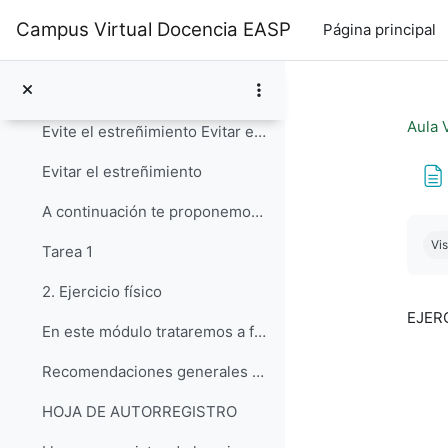
Ir para o conteúdo principal
Consejos alimentación si tiene enfisema
Campus Virtual Docencia EASP
Página principal
Si además tienes bronquitis crónica, consulta este...
Consejos alimentación con bronquitis crónica
Aula 
Evite el estreñimiento Evitar el estreñimiento es...
Evitar el estreñimiento
A continuación te proponemos la realización de una...
Req
Vis
Tarea 1
2. Ejercicio físico
EJERC
En este módulo trataremos a fondo el ejercicio y l...
Recomendaciones generales 1. Antes de hacer ejerc...
HOJA DE AUTORREGISTRO