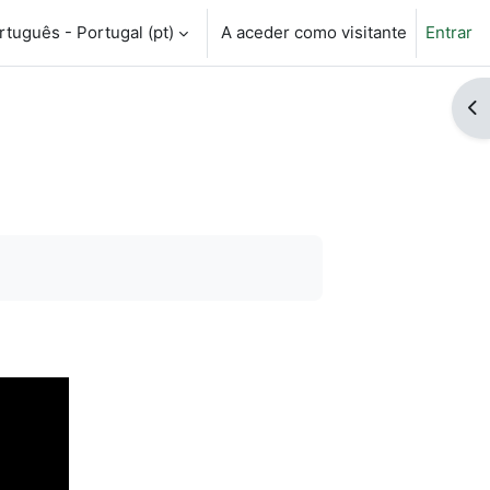
tuguês - Portugal ‎(pt)‎
A aceder como visitante
Entrar
ntrada da pesquisa
Ab