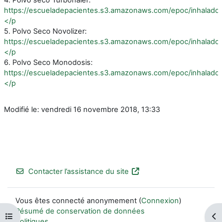
https://escueladepacientes.s3.amazonaws.com/epoc/inhal
</p
5. Polvo Seco Novolizer:
https://escueladepacientes.s3.amazonaws.com/epoc/inhala
</p
6. Polvo Seco Monodosis:
https://escueladepacientes.s3.amazonaws.com/epoc/inhal
</p
Modifié le: vendredi 16 novembre 2018, 13:33
Contacter l’assistance du site
Vous êtes connecté anonymement (
Connexion
)
Résumé de conservation de données
Ouvrir l’index du cours
Ouv
Politiques