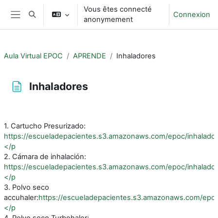
Passer au contenu principal
Vous êtes connecté
Connexion
Activer/désactiver la saisie de recherche
anonymement
Panneau latéral
Aula Virtual EPOC
APRENDE
Inhaladores
Inhaladores
Conditions d’achèvement
1. Cartucho Presurizado:
https://escueladepacientes.s3.amazonaws.com/epoc/inhala
</p
2. Cámara de inhalación:
https://escueladepacientes.s3.amazonaws.com/epoc/inhal
</p
3. Polvo seco
accuhaler:
https://escueladepacientes.s3.amazonaws.com/ep
</p
4. Polvo seco Turbohaler: