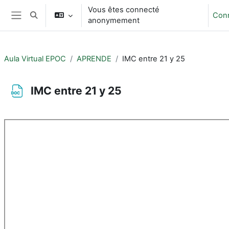
Passer au contenu principal
Vous êtes connecté
Con
Activer/désactiver la saisie de recherche
anonymement
Panneau latéral
Aula Virtual EPOC
APRENDE
IMC entre 21 y 25
IMC entre 21 y 25
Conditions d’achèvement