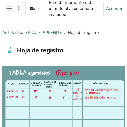
En este momento está
Salta al contenido principal
usando el acceso para
Acceder
Selector de búsqueda de entrada
Panel lateral
invitados
Aula Virtual EPOC
APRENDE
Hoja de registro
Hoja de registro
Requisitos de finalización