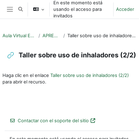
En este momento está
Salta al contenido principal
usando el acceso para
Acceder
Selector de búsqueda de entrada
Panel lateral
invitados
Aula Virtual EPOC
APRENDE
Taller sobre uso de inhaladores (2/2)
Taller sobre uso de inhaladores (2/2)
Requisitos de finalización
Haga clic en el enlace
Taller sobre uso de inhaladores (2/2)
para abrir el recurso.
Contactar con el soporte del sitio
En este momento está usando el acceso para invitados