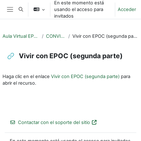
En este momento está
Salta al contenido principal
usando el acceso para
Acceder
Selector de búsqueda de entrada
Panel lateral
invitados
Aula Virtual EPOC
CONVIVE
Vivir con EPOC (segunda parte)
Vivir con EPOC (segunda parte)
Requisitos de finalización
Haga clic en el enlace
Vivir con EPOC (segunda parte)
para
abrir el recurso.
Contactar con el soporte del sitio
En este momento está usando el acceso para invitados