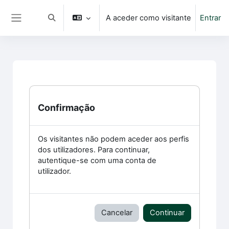
Ir para o conteúdo principal
A aceder como visitante
Entrar
Alternar a entrada da pesquisa
Painel lateral
Confirmação
Os visitantes não podem aceder aos perfis
dos utilizadores. Para continuar,
autentique-se com uma conta de
utilizador.
Cancelar
Continuar