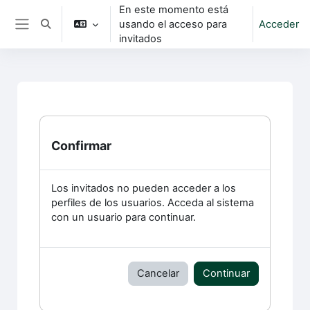
Salta al contenido principal
En este momento está
usando el acceso para
Acceder
Selector de búsqueda de entrada
Panel lateral
invitados
Confirmar
Los invitados no pueden acceder a los
perfiles de los usuarios. Acceda al sistema
con un usuario para continuar.
Cancelar
Continuar