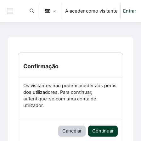
Ir para o conteúdo principal
A aceder como visitante
Entrar
Alternar a entrada da pesquisa
Painel lateral
Confirmação
Os visitantes não podem aceder aos perfis
dos utilizadores. Para continuar,
autentique-se com uma conta de
utilizador.
Cancelar
Continuar